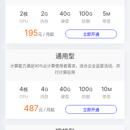
2
2
40
100
5
核
G
G
G
M
CPU
内存
硬盘
防御
带宽
195
元 / 月起
立即开通
通用型
计算能力满足90%云计算使用者需求，适合企业运营活动、并
行计算应用
4
4
40
100
10
核
G
G
G
M
CPU
内存
硬盘
防御
带宽
487
元 / 月起
立即开通