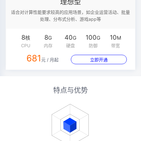
理想型
适合对计算性能要求较高的应用场景，如企业运营活动、批量
处理、分布式分析、游戏app等
8
8
40
100
10
核
G
G
G
M
CPU
内存
硬盘
防御
带宽
681
元 / 月起
立即开通
特点与优势