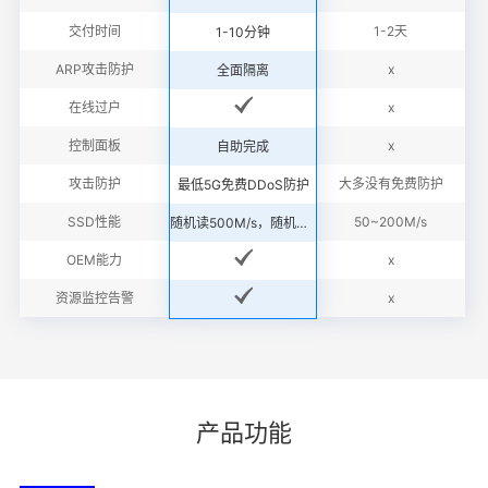
交付时间
1-2天
1-10分钟
ARP攻击防护
x
全面隔离
在线过户
x
控制面板
x
自助完成
攻击防护
大多没有免费防护
最低5G免费DDoS防护
SSD性能
50~200M/s
随机读500M/s，随机写300M/s
OEM能力
x
资源监控告警
x
产品功能