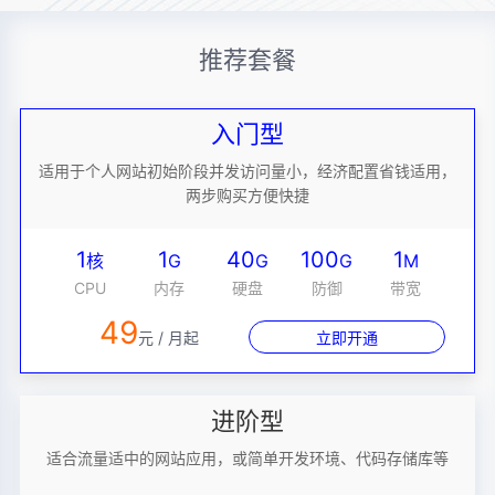
推荐套餐
入门型
适用于个人网站初始阶段并发访问量小，经济配置省钱适用，
两步购买方便快捷
1
1
40
100
1
核
G
G
G
M
CPU
内存
硬盘
防御
带宽
49
元 / 月起
立即开通
进阶型
适合流量适中的网站应用，或简单开发环境、代码存储库等